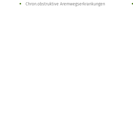
Chron.obstruktive Aremwegserkrankungen
Asthma
Lungenentzündungen
Schilddrüsenerkrankungen
Diabetes
Fettstoffwechselstörungen
Infektionskrankheiten
Borreliose
Gelenkentzündungen