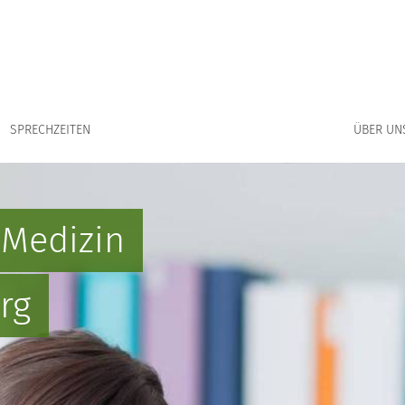
Zeige Untermenü für “Über 
SPRECHZEITEN
ÜBER UN
 Medizin
rg