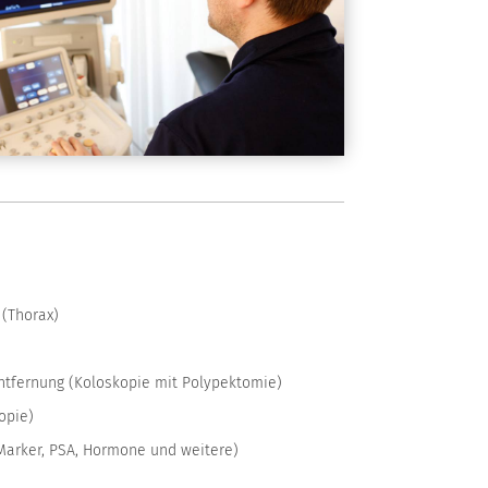
 (Thorax)
)
tfernung (Koloskopie mit Polypektomie)
opie)
Marker, PSA, Hormone und weitere)